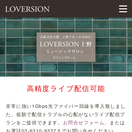
LOVERSION（ラバージョン）
高精度ライブ配信可能
非常に強い1Gbps光ファイバー回線を導入致しまし
た。低額で配信トラブルの心配がないライブ配信プ
ランをご提供できます。
お問合せフォーム
、または
お電話03-6310-9337までお問い合せください