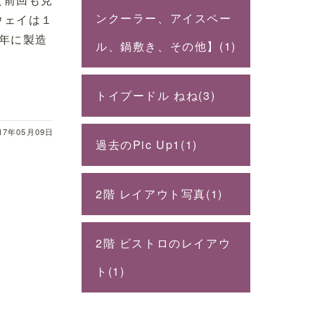
ンクーラー、アイスペー
ウェイは１
年に製造
ル、鍋敷き、その他】(1)
トイプードル ねね(3)
17年05月09日
過去のPic Up1(1)
2階 レイアウト写真(1)
2階 ビストロのレイアウ
ト(1)