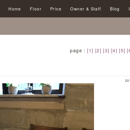
Home
Floor
Price
Owner & Staff
Blog
page :
[1]
[2]
[3]
[4]
[5]
[
20