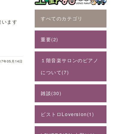
すべてのカテゴリ
違います
重要(2)
１階音楽サロンのピアノ
17年05月14日
について(7)
雑談(30)
ビストロLoversion(1)